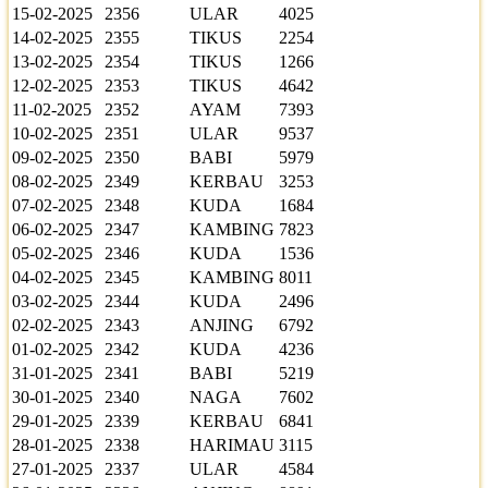
15-02-2025
2356
ULAR
4025
14-02-2025
2355
TIKUS
2254
13-02-2025
2354
TIKUS
1266
12-02-2025
2353
TIKUS
4642
11-02-2025
2352
AYAM
7393
10-02-2025
2351
ULAR
9537
09-02-2025
2350
BABI
5979
08-02-2025
2349
KERBAU
3253
07-02-2025
2348
KUDA
1684
06-02-2025
2347
KAMBING
7823
05-02-2025
2346
KUDA
1536
04-02-2025
2345
KAMBING
8011
03-02-2025
2344
KUDA
2496
02-02-2025
2343
ANJING
6792
01-02-2025
2342
KUDA
4236
31-01-2025
2341
BABI
5219
30-01-2025
2340
NAGA
7602
29-01-2025
2339
KERBAU
6841
28-01-2025
2338
HARIMAU
3115
27-01-2025
2337
ULAR
4584