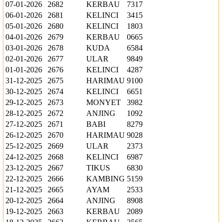
07-01-2026
2682
KERBAU
7317
06-01-2026
2681
KELINCI
3415
05-01-2026
2680
KELINCI
1803
04-01-2026
2679
KERBAU
0665
03-01-2026
2678
KUDA
6584
02-01-2026
2677
ULAR
9849
01-01-2026
2676
KELINCI
4287
31-12-2025
2675
HARIMAU
9100
30-12-2025
2674
KELINCI
6651
29-12-2025
2673
MONYET
3982
28-12-2025
2672
ANJING
1092
27-12-2025
2671
BABI
8279
26-12-2025
2670
HARIMAU
9028
25-12-2025
2669
ULAR
2373
24-12-2025
2668
KELINCI
6987
23-12-2025
2667
TIKUS
6830
22-12-2025
2666
KAMBING
5159
21-12-2025
2665
AYAM
2533
20-12-2025
2664
ANJING
8908
19-12-2025
2663
KERBAU
2089