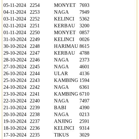
05-11-2024
2254
MONYET
7693
04-11-2024
2253
NAGA
7949
03-11-2024
2252
KELINCI
5362
02-11-2024
2251
KERBAU
3200
01-11-2024
2250
MONYET
0857
31-10-2024
2249
KELINCI
0026
30-10-2024
2248
HARIMAU
8615
29-10-2024
2247
KERBAU
4788
28-10-2024
2246
NAGA
2373
27-10-2024
2245
NAGA
4601
26-10-2024
2244
ULAR
4136
25-10-2024
2243
KAMBING
1594
24-10-2024
2242
NAGA
6361
23-10-2024
2241
KAMBING
6710
22-10-2024
2240
NAGA
7497
21-10-2024
2239
BABI
4390
20-10-2024
2238
NAGA
0213
19-10-2024
2237
ANJING
2591
18-10-2024
2236
KELINCI
9314
17-10-2024
2235
TIKUS
3029