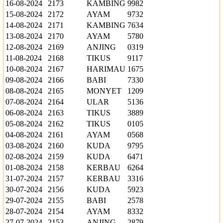
16-08-2024
2173
KAMBING
9982
15-08-2024
2172
AYAM
9732
14-08-2024
2171
KAMBING
7634
13-08-2024
2170
AYAM
5780
12-08-2024
2169
ANJING
0319
11-08-2024
2168
TIKUS
9117
10-08-2024
2167
HARIMAU
1675
09-08-2024
2166
BABI
7330
08-08-2024
2165
MONYET
1209
07-08-2024
2164
ULAR
5136
06-08-2024
2163
TIKUS
3889
05-08-2024
2162
TIKUS
0105
04-08-2024
2161
AYAM
0568
03-08-2024
2160
KUDA
9795
02-08-2024
2159
KUDA
6471
01-08-2024
2158
KERBAU
6264
31-07-2024
2157
KERBAU
3316
30-07-2024
2156
KUDA
5923
29-07-2024
2155
BABI
2578
28-07-2024
2154
AYAM
8332
27-07-2024
2153
ANJING
2879