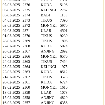
07-03-2025
2376
KUDA
5196
06-03-2025
2375
KELINCI
2787
05-03-2025
2374
BABI
1155
04-03-2025
2373
TIKUS
7390
03-03-2025
2372
MONYET
5970
02-03-2025
2371
ULAR
4501
01-03-2025
2370
TIKUS
9230
28-02-2025
2369
TIKUS
1806
27-02-2025
2368
KUDA
5024
26-02-2025
2367
ANJING
2892
25-02-2025
2366
MONYET
6570
24-02-2025
2365
TIKUS
7454
23-02-2025
2364
KELINCI
1975
22-02-2025
2363
KUDA
8512
21-02-2025
2362
TIKUS
3578
20-02-2025
2361
KUDA
6724
19-02-2025
2360
MONYET
1610
18-02-2025
2359
ULAR
1073
17-02-2025
2358
ANJING
4820
16-02-2025
2357
ANJING
6356