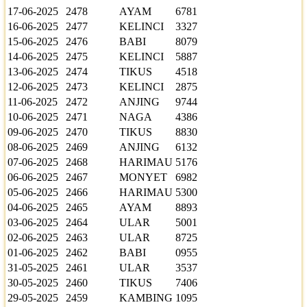
17-06-2025
2478
AYAM
6781
16-06-2025
2477
KELINCI
3327
15-06-2025
2476
BABI
8079
14-06-2025
2475
KELINCI
5887
13-06-2025
2474
TIKUS
4518
12-06-2025
2473
KELINCI
2875
11-06-2025
2472
ANJING
9744
10-06-2025
2471
NAGA
4386
09-06-2025
2470
TIKUS
8830
08-06-2025
2469
ANJING
6132
07-06-2025
2468
HARIMAU
5176
06-06-2025
2467
MONYET
6982
05-06-2025
2466
HARIMAU
5300
04-06-2025
2465
AYAM
8893
03-06-2025
2464
ULAR
5001
02-06-2025
2463
ULAR
8725
01-06-2025
2462
BABI
0955
31-05-2025
2461
ULAR
3537
30-05-2025
2460
TIKUS
7406
29-05-2025
2459
KAMBING
1095