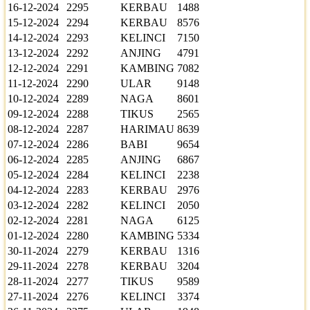
16-12-2024
2295
KERBAU
1488
15-12-2024
2294
KERBAU
8576
14-12-2024
2293
KELINCI
7150
13-12-2024
2292
ANJING
4791
12-12-2024
2291
KAMBING
7082
11-12-2024
2290
ULAR
9148
10-12-2024
2289
NAGA
8601
09-12-2024
2288
TIKUS
2565
08-12-2024
2287
HARIMAU
8639
07-12-2024
2286
BABI
9654
06-12-2024
2285
ANJING
6867
05-12-2024
2284
KELINCI
2238
04-12-2024
2283
KERBAU
2976
03-12-2024
2282
KELINCI
2050
02-12-2024
2281
NAGA
6125
01-12-2024
2280
KAMBING
5334
30-11-2024
2279
KERBAU
1316
29-11-2024
2278
KERBAU
3204
28-11-2024
2277
TIKUS
9589
27-11-2024
2276
KELINCI
3374