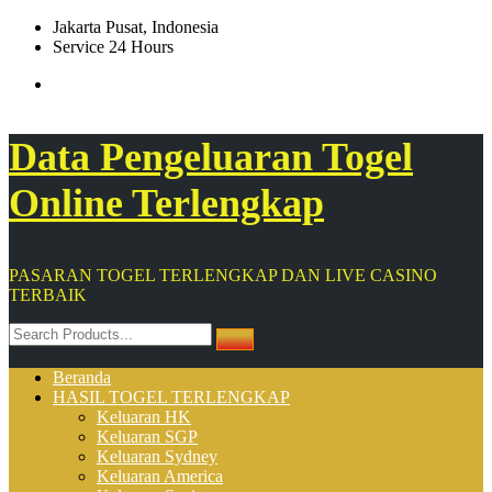
Skip
Jakarta Pusat, Indonesia
to
Service 24 Hours
content
Sample
Page
Data Pengeluaran Togel
Online Terlengkap
PASARAN TOGEL TERLENGKAP DAN LIVE CASINO
TERBAIK
Search
for:
Primary
Beranda
Menu
HASIL TOGEL TERLENGKAP
Keluaran HK
Keluaran SGP
Keluaran Sydney
Keluaran America