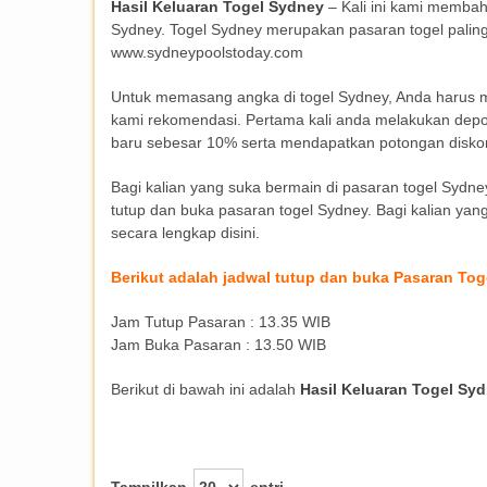
Hasil Keluaran Togel Sydney
– Kali ini kami membah
Sydney. Togel Sydney merupakan pasaran togel paling 
www.sydneypoolstoday.com
Untuk memasang angka di togel Sydney, Anda harus mem
kami rekomendasi. Pertama kali anda melakukan dep
baru sebesar 10% serta mendapatkan potongan diskon 
Bagi kalian yang suka bermain di pasaran togel Sydne
tutup dan buka pasaran togel Sydney. Bagi kalian yan
secara lengkap disini.
Berikut adalah jadwal tutup dan buka Pasaran To
Jam Tutup Pasaran : 13.35 WIB
Jam Buka Pasaran : 13.50 WIB
Berikut di bawah ini adalah
Hasil Keluaran Togel Sy
Tampilkan
entri