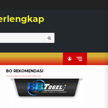
SAMPLE
PAGE
erlengkap
BO REKOMENDASI