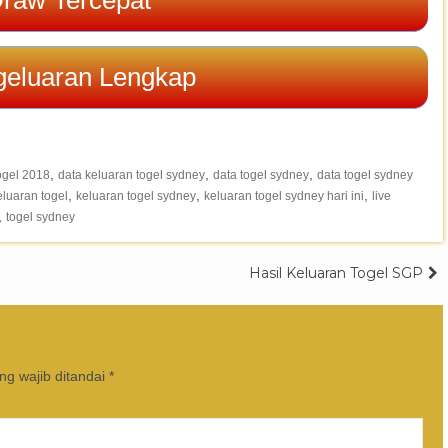
geluaran Lengkap
,
,
,
ogel 2018
data keluaran togel sydney
data togel sydney
data togel sydney
,
,
,
eluaran togel
keluaran togel sydney
keluaran togel sydney hari ini
live
,
togel sydney
Hasil Keluaran Togel SGP
ng wajib ditandai
*