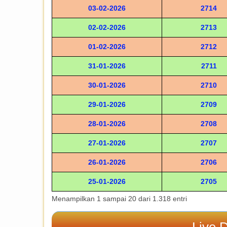
03-02-2026
2714
02-02-2026
2713
01-02-2026
2712
31-01-2026
2711
30-01-2026
2710
29-01-2026
2709
28-01-2026
2708
27-01-2026
2707
26-01-2026
2706
25-01-2026
2705
Menampilkan 1 sampai 20 dari 1.318 entri
Live 