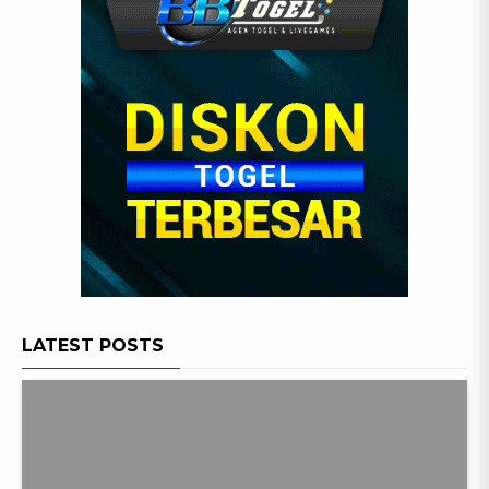
LATEST POSTS