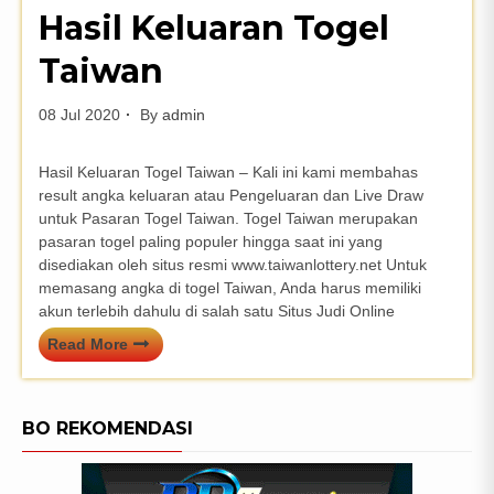
Hasil Keluaran Togel
Taiwan
08 Jul 2020
By
admin
Hasil Keluaran Togel Taiwan – Kali ini kami membahas
result angka keluaran atau Pengeluaran dan Live Draw
untuk Pasaran Togel Taiwan. Togel Taiwan merupakan
pasaran togel paling populer hingga saat ini yang
disediakan oleh situs resmi www.taiwanlottery.net Untuk
memasang angka di togel Taiwan, Anda harus memiliki
akun terlebih dahulu di salah satu Situs Judi Online
Read More
BO REKOMENDASI