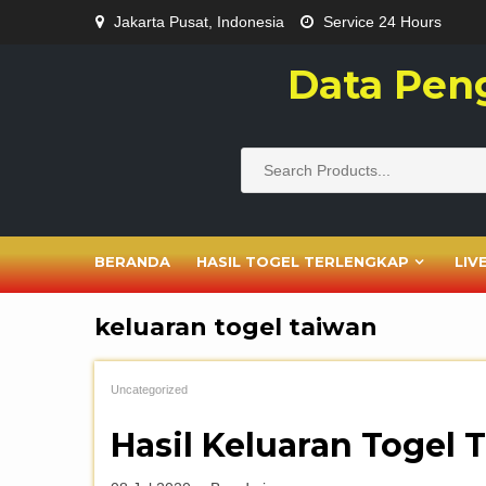
Skip
Jakarta Pusat, Indonesia
Service 24 Hours
to
content
Data Pen
BERANDA
HASIL TOGEL TERLENGKAP
LIV
keluaran togel taiwan
Uncategorized
Hasil Keluaran Togel 