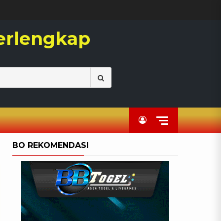
SAMPLE
PAGE
erlengkap
BO REKOMENDASI