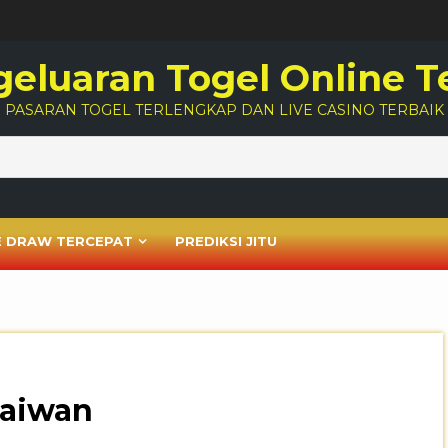
geluaran Togel Online T
PASARAN TOGEL TERLENGKAP DAN LIVE CASINO TERBAIK
Search
for:
E DRAW TERCEPAT
PREDIKSI JITU
Taiwan