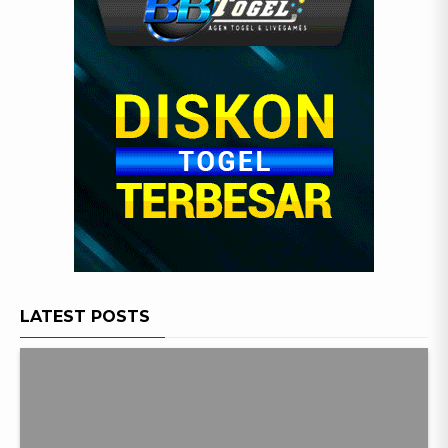
LATEST POSTS