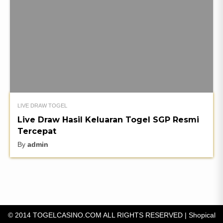
LIVE DRAW TOGEL
Live Draw Hasil Keluaran Togel SGP Resmi
Tercepat
By
admin
© 2014 TOGELCASINO.COM ALL RIGHTS RESERVED
|
Shopical