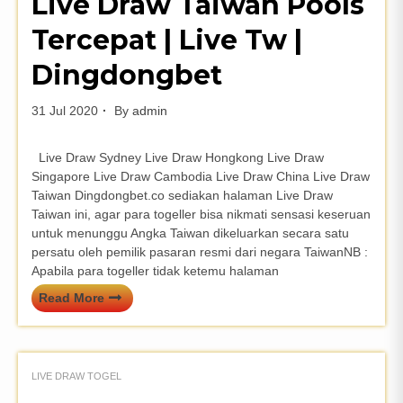
Live Draw Taiwan Pools
Tercepat | Live Tw |
Dingdongbet
31 Jul 2020
By
admin
Live Draw Sydney Live Draw Hongkong Live Draw
Singapore Live Draw Cambodia Live Draw China Live Draw
Taiwan Dingdongbet.co sediakan halaman Live Draw
Taiwan ini, agar para togeller bisa nikmati sensasi keseruan
untuk menunggu Angka Taiwan dikeluarkan secara satu
persatu oleh pemilik pasaran resmi dari negara TaiwanNB :
Apabila para togeller tidak ketemu halaman
Read More
LIVE DRAW TOGEL