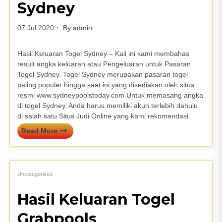
Sydney
07 Jul 2020
By
admin
Hasil Keluaran Togel Sydney – Kali ini kami membahas
result angka keluaran atau Pengeluaran untuk Pasaran
Togel Sydney. Togel Sydney merupakan pasaran togel
paling populer hingga saat ini yang disediakan oleh situs
resmi www.sydneypoolstoday.com Untuk memasang angka
di togel Sydney, Anda harus memiliki akun terlebih dahulu
di salah satu Situs Judi Online yang kami rekomendasi.
Read More
Uncategorized
Hasil Keluaran Togel
Grabpools