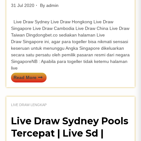
31 Jul 2020
By
admin
Live Draw Sydney Live Draw Hongkong Live Draw
Singapore Live Draw Cambodia Live Draw China Live Draw
Taiwan Dingdongbet.co sediakan halaman Live
Draw Singapore ini, agar para togeller bisa nikmati sensasi
keseruan untuk menunggu Angka Singapore dikeluarkan
secara satu persatu oleh pemilik pasaran resmi dari negara
SingaporeNB : Apabila para togeller tidak ketemu halaman
live
Read More
LIVE DRAW LENGKAP
Live Draw Sydney Pools
Tercepat | Live Sd |