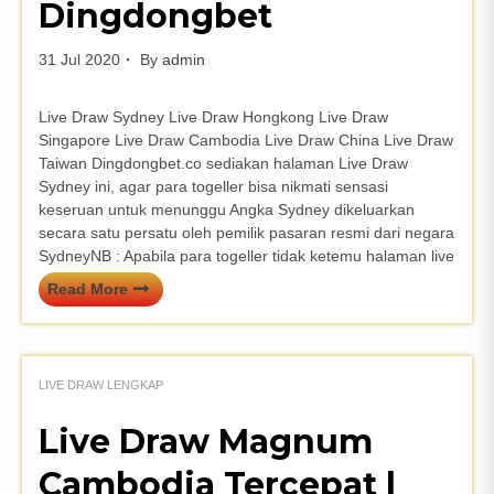
Dingdongbet
31 Jul 2020
By
admin
Live Draw Sydney Live Draw Hongkong Live Draw
Singapore Live Draw Cambodia Live Draw China Live Draw
Taiwan Dingdongbet.co sediakan halaman Live Draw
Sydney ini, agar para togeller bisa nikmati sensasi
keseruan untuk menunggu Angka Sydney dikeluarkan
secara satu persatu oleh pemilik pasaran resmi dari negara
SydneyNB : Apabila para togeller tidak ketemu halaman live
Read More
LIVE DRAW LENGKAP
Live Draw Magnum
Cambodia Tercepat |