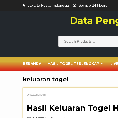
Skip
Jakarta Pusat, Indonesia
Service 24 Hours
to
content
Data Pen
BERANDA
HASIL TOGEL TERLENGKAP
LIV
keluaran togel
Uncategorized
Hasil Keluaran Togel 