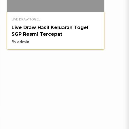
LIVE DRAW TOGEL
Live Draw Hasil Keluaran Togel
SGP Resmi Tercepat
By
admin