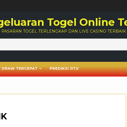
geluaran Togel Online T
PASARAN TOGEL TERLENGKAP DAN LIVE CASINO TERBAIK
Search
for:
E DRAW TERCEPAT
PREDIKSI JITU
HK