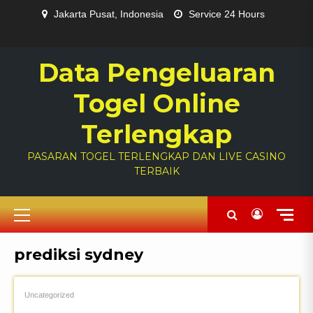
Skip
Jakarta Pusat, Indonesia
Service 24 Hours
to
content
SAMPLE
PAGE
Data Pengeluaran
Togel Online
Terlengkap
PASARAN TOGEL TERLENGKAP DAN LIVE CASINO
TERBAIK
Primary
Menu
prediksi sydney
Uncategorized