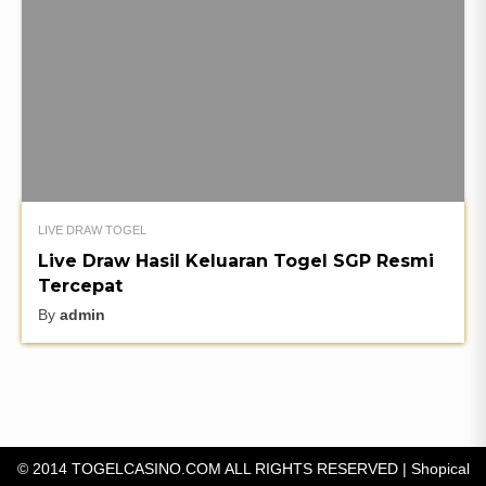
LIVE DRAW TOGEL
Live Draw Hasil Keluaran Togel SGP Resmi
Tercepat
By
admin
© 2014 TOGELCASINO.COM ALL RIGHTS RESERVED
|
Shopical