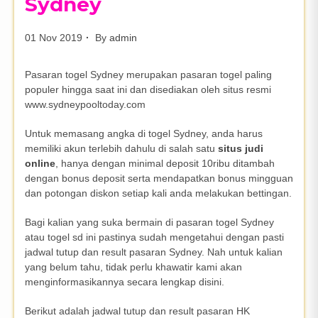
Sydney
01 Nov 2019
By
admin
Pasaran togel Sydney merupakan pasaran togel paling
populer hingga saat ini dan disediakan oleh situs resmi
www.sydneypooltoday.com
Untuk memasang angka di togel Sydney, anda harus
memiliki akun terlebih dahulu di salah satu
situs judi
online
, hanya dengan minimal deposit 10ribu ditambah
dengan bonus deposit serta mendapatkan bonus mingguan
dan potongan diskon setiap kali anda melakukan bettingan.
Bagi kalian yang suka bermain di pasaran togel Sydney
atau togel sd ini pastinya sudah mengetahui dengan pasti
jadwal tutup dan result pasaran Sydney. Nah untuk kalian
yang belum tahu, tidak perlu khawatir kami akan
menginformasikannya secara lengkap disini.
Berikut adalah jadwal tutup dan result pasaran HK