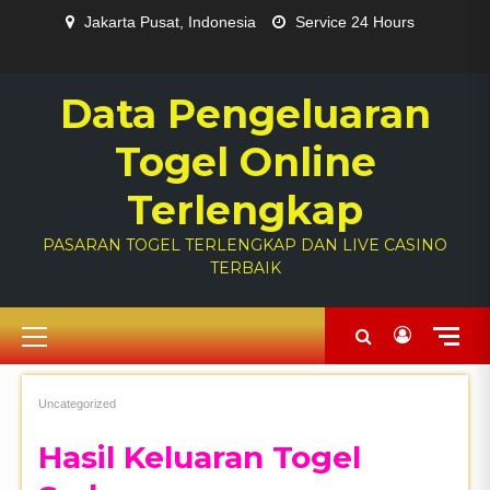
Skip
Jakarta Pusat, Indonesia
Service 24 Hours
to
content
SAMPLE
PAGE
Data Pengeluaran
Togel Online
Terlengkap
PASARAN TOGEL TERLENGKAP DAN LIVE CASINO
TERBAIK
Primary
Menu
Uncategorized
Hasil Keluaran Togel