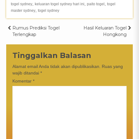
,
,
,
togel sydney
keluaran togel sydney hari ini
paito togel
togel
,
master sydney
togel sydney
Navigasi
Rumus Prediksi Togel
Hasil Keluaran Togel
Terlengkap
Hongkong
pos
Tinggalkan Balasan
Alamat email Anda tidak akan dipublikasikan.
Ruas yang
wajib ditandai
*
Komentar
*