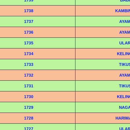
1739
BABI
1738
KAMBI
1737
AYA
1736
AYA
1735
ULA
1734
KELIN
1733
TIKU
1732
AYA
1731
TIKU
1730
KELIN
1729
NAG
1728
HARIM
1727
ULA