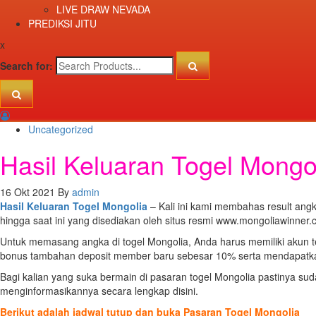
LIVE DRAW NEVADA
PREDIKSI JITU
x
Search for:
Uncategorized
Hasil Keluaran Togel Mongo
16 Okt 2021
By
admin
Hasil Keluaran Togel Mongolia
– Kali ini kami membahas result ang
hingga saat ini yang disediakan oleh situs resmi www.mongoliawinner
Untuk memasang angka di togel Mongolia, Anda harus memiliki akun te
bonus tambahan deposit member baru sebesar 10% serta mendapatkan 
Bagi kalian yang suka bermain di pasaran togel Mongolia pastinya sud
menginformasikannya secara lengkap disini.
Berikut adalah jadwal tutup dan buka Pasaran Togel Mongolia