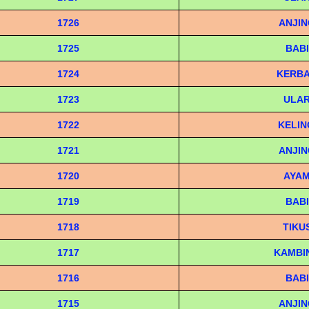
1726
ANJI
1725
BABI
1724
KERB
1723
ULA
1722
KELIN
1721
ANJI
1720
AYA
1719
BABI
1718
TIKU
1717
KAMBI
1716
BABI
1715
ANJI