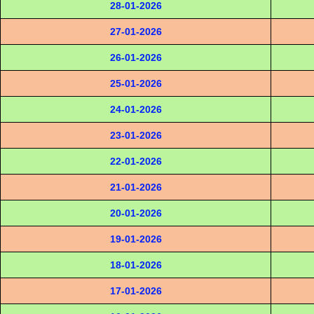
28-01-2026
27-01-2026
26-01-2026
25-01-2026
24-01-2026
23-01-2026
22-01-2026
21-01-2026
20-01-2026
19-01-2026
18-01-2026
17-01-2026