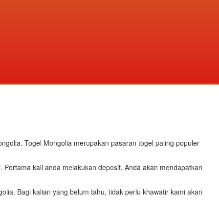
ngolia. Togel Mongolia merupakan pasaran togel paling populer
. Pertama kali anda melakukan deposit, Anda akan mendapatkan
lia. Bagi kalian yang belum tahu, tidak perlu khawatir kami akan