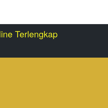
ine Terlengkap