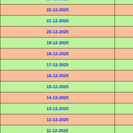
22-12-2025
21-12-2025
20-12-2025
19-12-2025
18-12-2025
17-12-2025
16-12-2025
15-12-2025
14-12-2025
13-12-2025
12-12-2025
11-12-2025