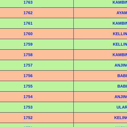
1763
KAMBI
1762
AYA
1761
KAMBI
1760
KELLIN
1759
KELLIN
1758
KAMBI
1757
ANJI
1756
BABI
1755
BABI
1754
ANJI
1753
ULA
1752
KELIN