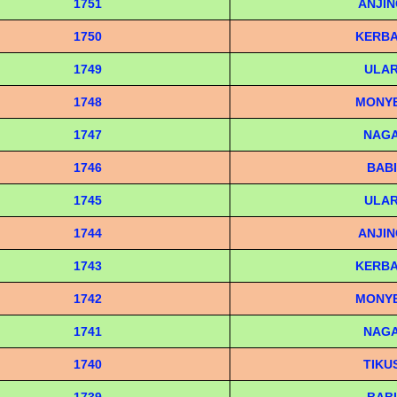
1751
ANJI
1750
KERB
1749
ULA
1748
MONY
1747
NAG
1746
BABI
1745
ULA
1744
ANJI
1743
KERB
1742
MONY
1741
NAG
1740
TIKU