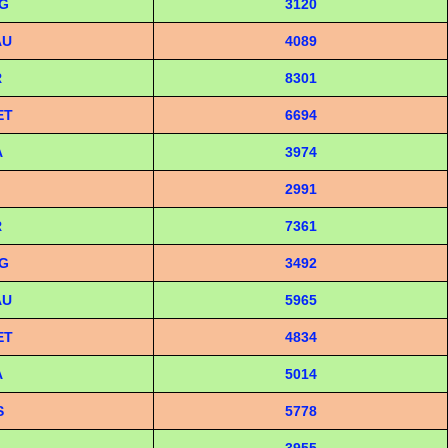
NG
3120
AU
4089
R
8301
ET
6694
A
3974
2991
R
7361
NG
3492
AU
5965
ET
4834
A
5014
S
5778