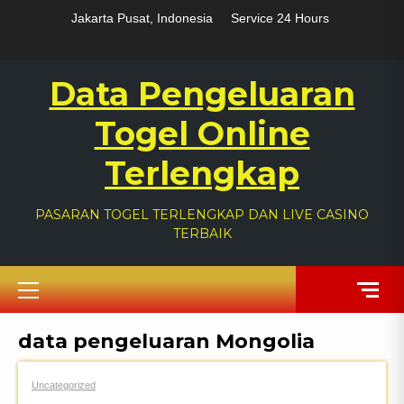
Skip
Jakarta Pusat, Indonesia
Service 24 Hours
to
content
SAMPLE
PAGE
Data Pengeluaran
Togel Online
Terlengkap
PASARAN TOGEL TERLENGKAP DAN LIVE CASINO
TERBAIK
Primary
Menu
data pengeluaran Mongolia
Uncategorized