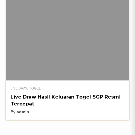
LIVE DRAW TOGEL
Live Draw Hasil Keluaran Togel SGP Resmi
Tercepat
By
admin