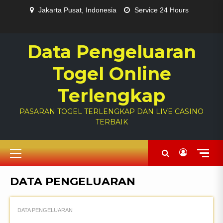
Skip
Jakarta Pusat, Indonesia
Service 24 Hours
to
content
SAMPLE
PAGE
Data Pengeluaran
Togel Online
Terlengkap
PASARAN TOGEL TERLENGKAP DAN LIVE CASINO
TERBAIK
Primary
Menu
DATA PENGELUARAN
DATA PENGELUARAN