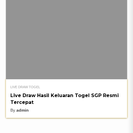
LIVE DRAW TOGEL
Live Draw Hasil Keluaran Togel SGP Resmi
Tercepat
By
admin