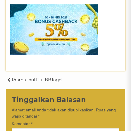
Navigasi
Promo Idul Fitri BBTogel
pos
Tinggalkan Balasan
Alamat email Anda tidak akan dipublikasikan.
Ruas yang
wajib ditandai
*
Komentar
*