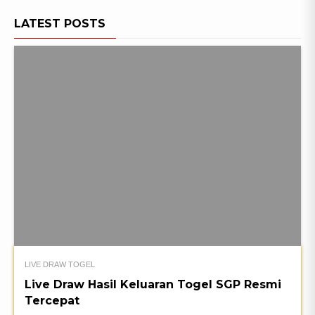
LATEST POSTS
LIVE DRAW TOGEL
Live Draw Hasil Keluaran Togel SGP Resmi
Tercepat