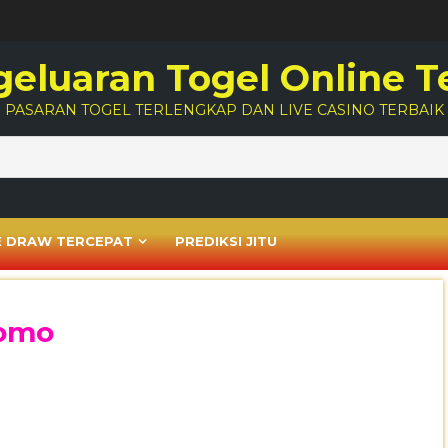
geluaran Togel Online T
PASARAN TOGEL TERLENGKAP DAN LIVE CASINO TERBAIK
Search
for:
E DRAW TERCEPAT
PREDIKSI JITU
romo