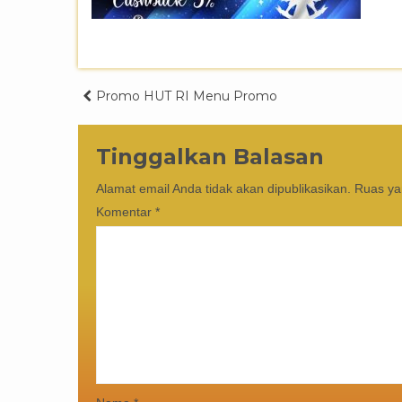
Navigasi
Promo HUT RI Menu Promo
pos
Tinggalkan Balasan
Alamat email Anda tidak akan dipublikasikan.
Ruas ya
Komentar
*