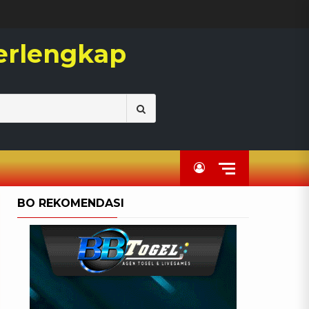
SAMPLE
PAGE
erlengkap
BO REKOMENDASI