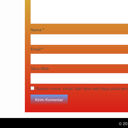
Nama
*
Email
*
Situs Web
Simpan nama, email, dan situs web saya pada pera
© 2