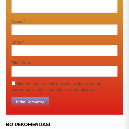
Nama
*
Email
*
Situs Web
Simpan nama, email, dan situs web saya pada
peramban ini untuk komentar saya berikutnya.
BO REKOMENDASI