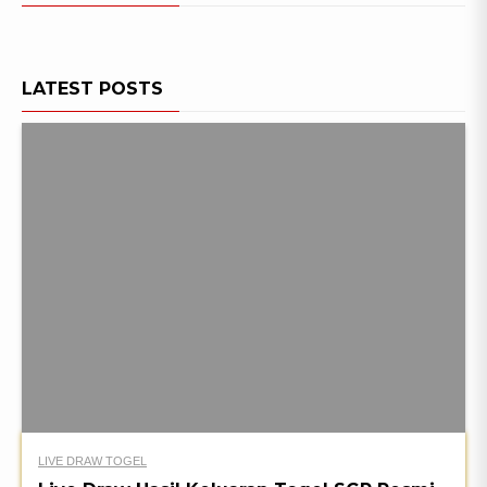
LATEST POSTS
LIVE DRAW TOGEL