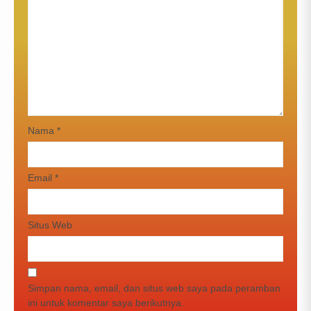
Nama
*
Email
*
Situs Web
Simpan nama, email, dan situs web saya pada peramban
ini untuk komentar saya berikutnya.