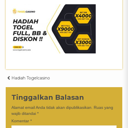
Navigasi
Hadiah Togelcasino
pos
Tinggalkan Balasan
Alamat email Anda tidak akan dipublikasikan.
Ruas yang
wajib ditandai
*
Komentar
*