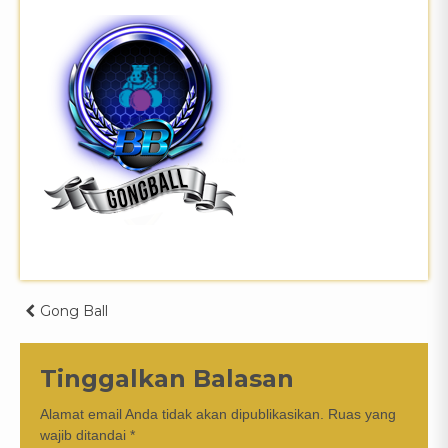
Navigasi
Gong Ball
pos
Tinggalkan Balasan
Alamat email Anda tidak akan dipublikasikan.
Ruas yang
wajib ditandai
*