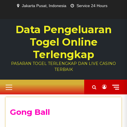
Skip
Jakarta Pusat, Indonesia
Service 24 Hours
to
content
SAMPLE
PAGE
Data Pengeluaran
Togel Online
Terlengkap
PASARAN TOGEL TERLENGKAP DAN LIVE CASINO
TERBAIK
Primary
Menu
Gong Ball