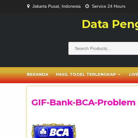
Skip
Jakarta Pusat, Indonesia
Service 24 Hours
to
content
Data Pen
BERANDA
HASIL TOGEL TERLENGKAP
LIV
GIF-Bank-BCA-Problem