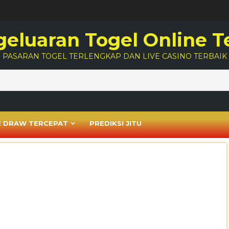
geluaran Togel Online T
PASARAN TOGEL TERLENGKAP DAN LIVE CASINO TERBAIK
Search
for:
E DRAW TERCEPAT
PREDIKSI JITU