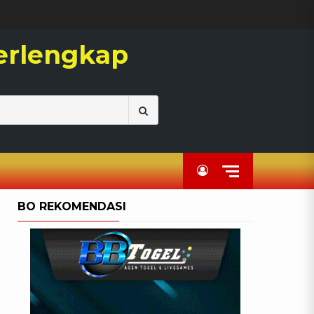
SAMPLE
PAGE
erlengkap
BO REKOMENDASI