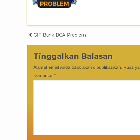
Navigasi
GIF-Bank-BCA-Problem
pos
Tinggalkan Balasan
Alamat email Anda tidak akan dipublikasikan.
Ruas ya
Komentar
*