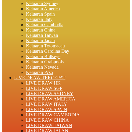
Keluaran Sydney
Keluaran America
Keluaran Spain
Keluaran Italy
Keluaran Cambodia
Keluaran China
Keluaran Taiwan
Keluaran Japan
Keluaran Totomacau
Keluaran Carolina Day
Keluaran Bullseye
Keluaran Grabpools
Keluaran Nevada
Keluaran Pcso
LIVE DRAW TERCEPAT
LIVE DRAW HK
LIVE DRAW SGP
LIVE DRAW SYDNEY
LIVE DRAW AMERICA
LIVE DRAW ITALY
LIVE DRAW SPAIN
LIVE DRAW CAMBODIA
LIVE DRAW CHINA
LIVE DRAW TAIWAN
LIVE DRAW JAPAN