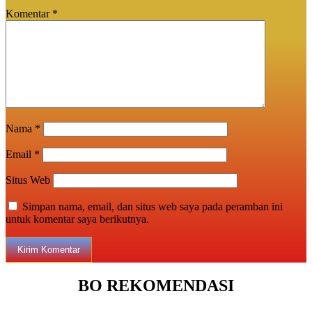
Komentar
*
Nama
*
Email
*
Situs Web
Simpan nama, email, dan situs web saya pada peramban ini
untuk komentar saya berikutnya.
BO REKOMENDASI