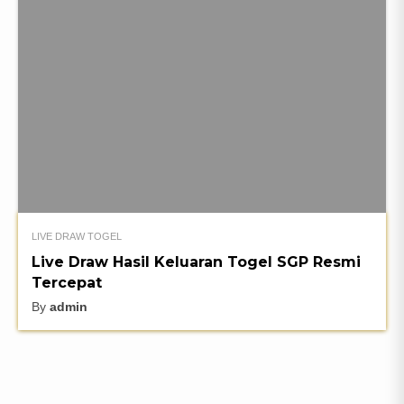
LIVE DRAW TOGEL
Live Draw Hasil Keluaran Togel SGP Resmi
Tercepat
By
admin