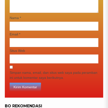
Nama
*
Email
*
Situs Web
Simpan nama, email, dan situs web saya pada peramban
ini untuk komentar saya berikutnya.
BO REKOMENDASI