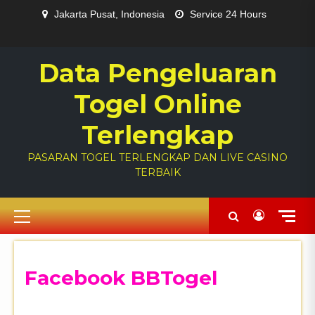
Skip
Jakarta Pusat, Indonesia
Service 24 Hours
to
content
SAMPLE
PAGE
Data Pengeluaran
Togel Online
Terlengkap
PASARAN TOGEL TERLENGKAP DAN LIVE CASINO
TERBAIK
Primary
Menu
Facebook BBTogel