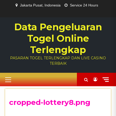
Skip
Jakarta Pusat, Indonesia
Service 24 Hours
to
content
SAMPLE
PAGE
Data Pengeluaran
Togel Online
Terlengkap
PASARAN TOGEL TERLENGKAP DAN LIVE CASINO
TERBAIK
Primary
Menu
cropped-lottery8.png