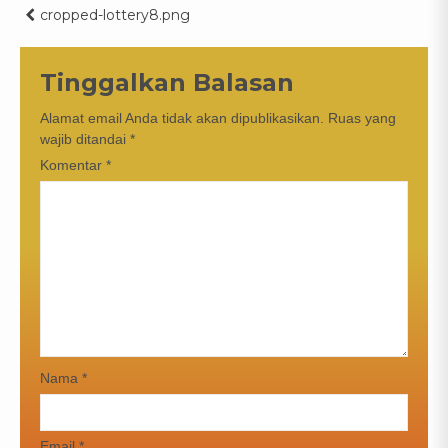
Navigasi
cropped-lottery8.png
pos
Tinggalkan Balasan
Alamat email Anda tidak akan dipublikasikan.
Ruas yang
wajib ditandai
*
Komentar
*
Nama
*
Email
*