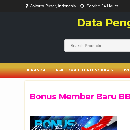
Skip
Jakarta Pusat, Indonesia
Service 24 Hours
to
content
Data Pen
BERANDA
HASIL TOGEL TERLENGKAP
LIV
Bonus Member Baru BB