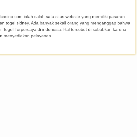
casino.com ialah salah satu situs website yang memiliki pasaran
g dan togel sidney. Ada banyak sekali orang yang menganggap bahwa
 Togel Terpercaya di indonesia. Hal tersebut di sebabkan karena
n menyediakan pelayanan