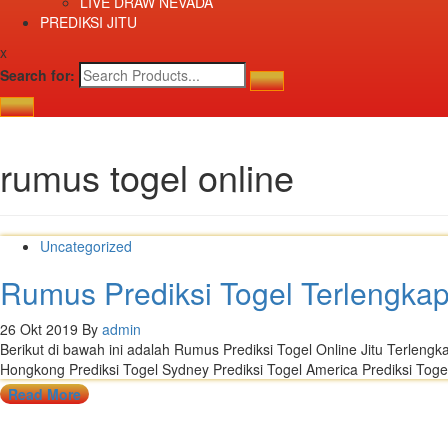
LIVE DRAW NEVADA
PREDIKSI JITU
x
Search for:
rumus togel online
Uncategorized
Rumus Prediksi Togel Terlengka
26 Okt 2019
By
admin
Berikut di bawah ini adalah Rumus Prediksi Togel Online Jitu Terlengka
Hongkong Prediksi Togel Sydney Prediksi Togel America Prediksi Togel 
Read More