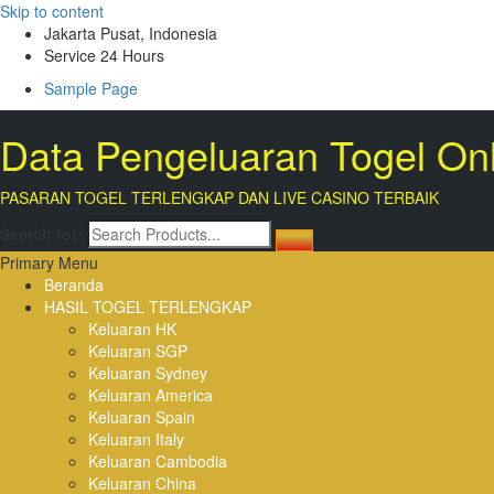
Skip to content
Jakarta Pusat, Indonesia
Service 24 Hours
Sample Page
Data Pengeluaran Togel Onl
PASARAN TOGEL TERLENGKAP DAN LIVE CASINO TERBAIK
Search for:
Primary Menu
Beranda
HASIL TOGEL TERLENGKAP
Keluaran HK
Keluaran SGP
Keluaran Sydney
Keluaran America
Keluaran Spain
Keluaran Italy
Keluaran Cambodia
Keluaran China