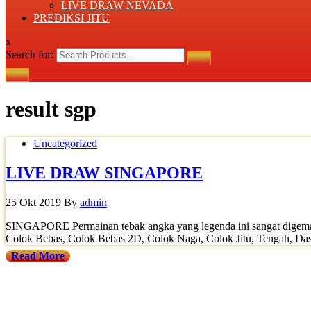
LIVE DRAW NEVADA
PREDIKSI JITU
x
Search for:
result sgp
Uncategorized
LIVE DRAW SINGAPORE
25 Okt 2019
By
admin
SINGAPORE Permainan tebak angka yang legenda ini sangat digemar
Colok Bebas, Colok Bebas 2D, Colok Naga, Colok Jitu, Tengah
Read More