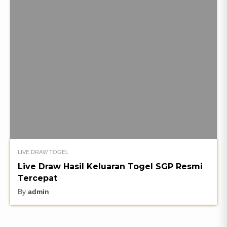
LIVE DRAW TOGEL
Live Draw Hasil Keluaran Togel SGP Resmi
Tercepat
By
admin