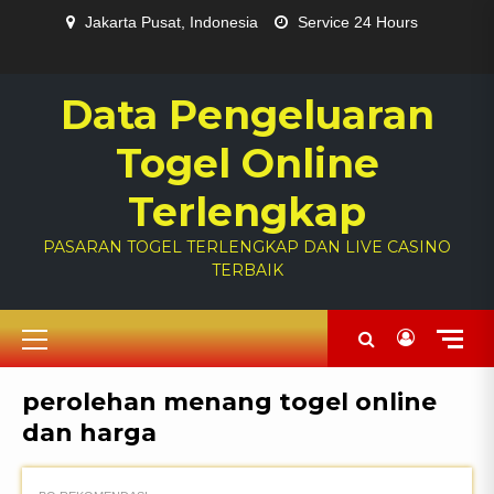
Skip
Jakarta Pusat, Indonesia
Service 24 Hours
to
content
SAMPLE
PAGE
Data Pengeluaran
Togel Online
Terlengkap
PASARAN TOGEL TERLENGKAP DAN LIVE CASINO
TERBAIK
Primary
Menu
perolehan menang togel online
dan harga