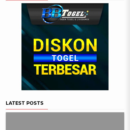
LATEST POSTS