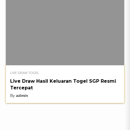
LIVE DRAW TOGEL
Live Draw Hasil Keluaran Togel SGP Resmi
Tercepat
By
admin