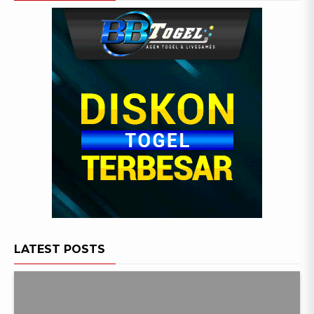
LATEST POSTS