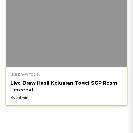
LIVE DRAW TOGEL
Live Draw Hasil Keluaran Togel SGP Resmi
Tercepat
By
admin