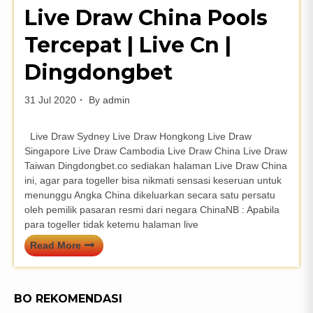
Live Draw China Pools
Tercepat | Live Cn |
Dingdongbet
31 Jul 2020
By
admin
Live Draw Sydney Live Draw Hongkong Live Draw
Singapore Live Draw Cambodia Live Draw China Live Draw
Taiwan Dingdongbet.co sediakan halaman Live Draw China
ini, agar para togeller bisa nikmati sensasi keseruan untuk
menunggu Angka China dikeluarkan secara satu persatu
oleh pemilik pasaran resmi dari negara ChinaNB : Apabila
para togeller tidak ketemu halaman live
Read More
BO REKOMENDASI