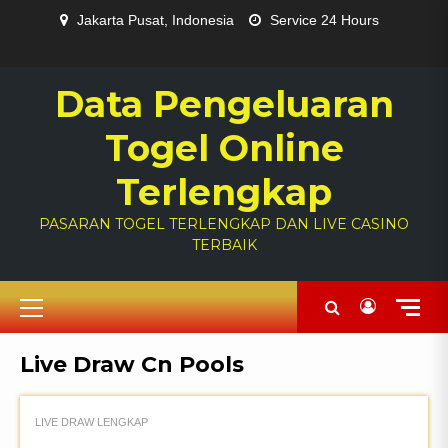
Skip
Jakarta Pusat, Indonesia
Service 24 Hours
to
content
SAMPLE
PAGE
Data Pengeluaran
Togel Online
Terlengkap
PASARAN TOGEL TERLENGKAP DAN LIVE CASINO
TERBAIK
Primary
Menu
Live Draw Cn Pools
LIVE DRAW LENGKAP