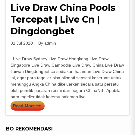
Live Draw China Pools
Tercepat | Live Cn |
Dingdongbet
31 Jul 2020
By
admin
Live Draw Sydney Live Draw Hongkong Live Draw
Singapore Live Draw Cambodia Live Draw China Live Draw
Taiwan Dingdongbet.co sediakan halaman Live Draw China
ini, agar para togeller bisa nikmati sensasi keseruan untuk
menunggu Angka China dikeluarkan secara satu persatu
oleh pemilik pasaran resmi dari negara ChinaNB : Apabila
para togeller tidak ketemu halaman live
Read More
BO REKOMENDASI