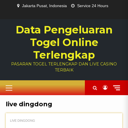
Skip
Jakarta Pusat, Indonesia
Service 24 Hours
to
content
SAMPLE
PAGE
Data Pengeluaran
Togel Online
Terlengkap
PASARAN TOGEL TERLENGKAP DAN LIVE CASINO
TERBAIK
Primary
Menu
live dingdong
LIVE DINGDONG