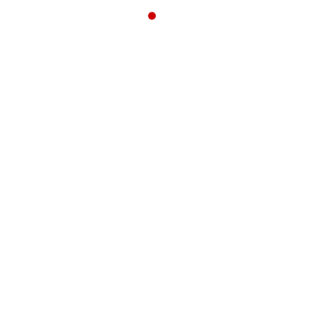
LATEST POSTS