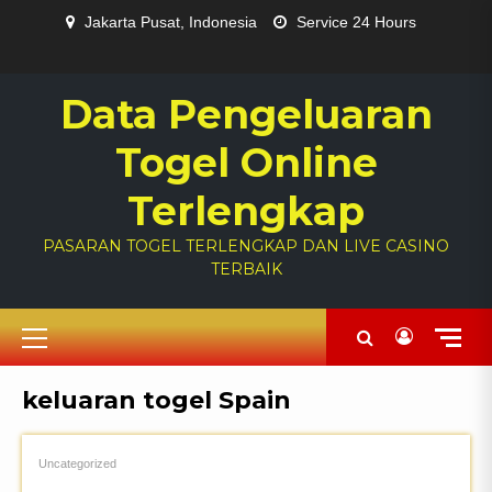
Skip
Jakarta Pusat, Indonesia
Service 24 Hours
to
content
SAMPLE
PAGE
Data Pengeluaran
Togel Online
Terlengkap
PASARAN TOGEL TERLENGKAP DAN LIVE CASINO
TERBAIK
Primary
Menu
keluaran togel Spain
Uncategorized