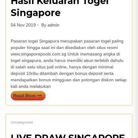
Hasil Keluaran Togel
Singapore
04 Nov 2019
By
admin
Pasaran togel Singapura merupakan pasaran togel paling
populer hingga saat ini dan disediakan oleh situs resmi
www.singaporepools.com.sg Untuk memasang angka di
togel singapura, anda harus memiliki akun terlebih dahulu
di salah satu situs judi online, hanya dengan minimal
deposit 10ribu ditambah dengan bonus deposit serta
mendapatkan bonus mingguan dan potongan diskon setiap
kali anda melakukan
Read More
Uncategorized