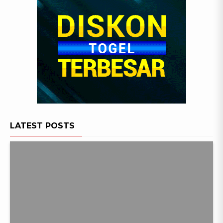
LATEST POSTS