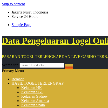
Skip to content
Jakarta Pusat, Indonesia
Service 24 Hours
Sample Page
Data Pengeluaran Togel Onl
PASARAN TOGEL TERLENGKAP DAN LIVE CASINO TERB
Search for:
Primary Menu
Beranda
HASIL TOGEL TERLENGKAP
Keluaran HK
Keluaran SGP
Keluaran Sydney
Keluaran America
Keluaran Spain