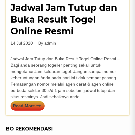
Jadwal Jam Tutup dan
Buka Result Togel
Online Resmi
14 Jul 2020
By
admin
Jadwal Jam Tutup dan Buka Result Togel Online Resmi –
Bagi anda seorang togeller penting sekali untuk
mengetahui Jam keluaran togel. Jangan sampai nomor
keberuntungan Anda pada hari ini tidak sempat pasang.
Pemasangan nomor melalui agen darat & agen online
berbeda sekitar 30 s/d 1 jam sebelum jadwal tutup dari
situs resminya. Jadi sebaiknya anda
Read More
BO REKOMENDASI