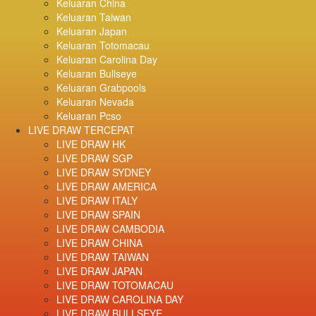
Keluaran China
Keluaran Taiwan
Keluaran Japan
Keluaran Totomacau
Keluaran Carolina Day
Keluaran Bullseye
Keluaran Grabpools
Keluaran Nevada
Keluaran Pcso
LIVE DRAW TERCEPAT
LIVE DRAW HK
LIVE DRAW SGP
LIVE DRAW SYDNEY
LIVE DRAW AMERICA
LIVE DRAW ITALY
LIVE DRAW SPAIN
LIVE DRAW CAMBODIA
LIVE DRAW CHINA
LIVE DRAW TAIWAN
LIVE DRAW JAPAN
LIVE DRAW TOTOMACAU
LIVE DRAW CAROLINA DAY
LIVE DRAW BULLSEYE