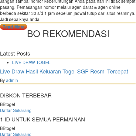
Jangan sampai nomor keberuntungan Anda pada hari ini tidak sempat
pasang. Pemasangan nomor melalui agen darat & agen online
berbeda sekitar 30 s/d 1 jam sebelum jadwal tutup dari situs resminya.
Jadi sebaiknya anda
Read More
BO REKOMENDASI
Latest Posts
LIVE DRAW TOGEL
Live Draw Hasil Keluaran Togel SGP Resmi Tercepat
By
admin
DISKON TERBESAR
BBtogel
Daftar Sekarang
1 ID UNTUK SEMUA PERMAINAN
BBtogel
Daftar Sekarang