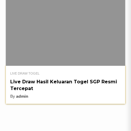
LIVE DRAW TOGEL
Live Draw Hasil Keluaran Togel SGP Resmi
Tercepat
By
admin