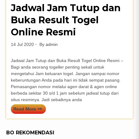
Jadwal Jam Tutup dan
Buka Result Togel
Online Resmi
14 Jul 2020
By
admin
Jadwal Jam Tutup dan Buka Result Togel Online Resmi –
Bagi anda seorang togeller penting sekali untuk
mengetahui Jam keluaran togel. Jangan sampai nomor
keberuntungan Anda pada hari ini tidak sempat pasang.
Pemasangan nomor melalui agen darat & agen online
berbeda sekitar 30 s/d 1 jam sebelum jadwal tutup dari
situs resminya. Jadi sebaiknya anda
Read More
BO REKOMENDASI