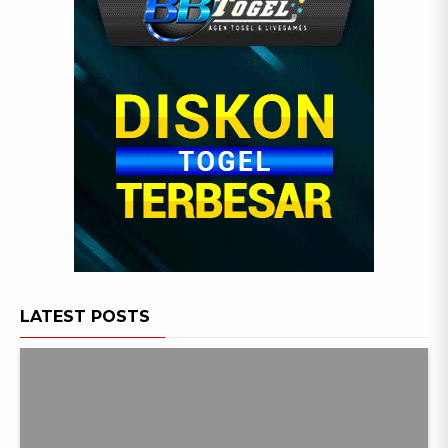
LATEST POSTS