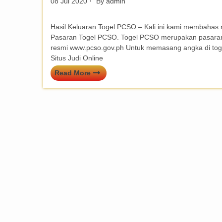
08 Jul 2020
By
admin
Hasil Keluaran Togel PCSO – Kali ini kami membahas 
Pasaran Togel PCSO. Togel PCSO merupakan pasaran to
resmi www.pcso.gov.ph Untuk memasang angka di togel
Situs Judi Online
Read More