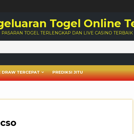
geluaran Togel Online T
PASARAN TOGEL TERLENGKAP DAN LIVE CASINO TERBAIK
Search
for:
E DRAW TERCEPAT
PREDIKSI JITU
Pcso