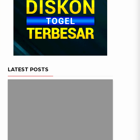
LATEST POSTS