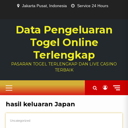
Skip
Jakarta Pusat, Indonesia
Service 24 Hours
to
content
SAMPLE
PAGE
Data Pengeluaran
Togel Online
Terlengkap
PASARAN TOGEL TERLENGKAP DAN LIVE CASINO
TERBAIK
Primary
Menu
hasil keluaran Japan
Uncategorized