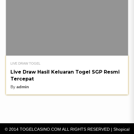
LIVE DRAW TOGEL
Live Draw Hasil Keluaran Togel SGP Resmi
Tercepat
By
admin
© 2014 TOGELCASINO.COM ALL RIGHTS RESERVED
|
Shopical