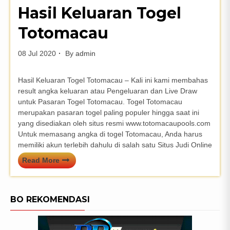
Hasil Keluaran Togel
Totomacau
08 Jul 2020
By
admin
Hasil Keluaran Togel Totomacau – Kali ini kami membahas
result angka keluaran atau Pengeluaran dan Live Draw
untuk Pasaran Togel Totomacau. Togel Totomacau
merupakan pasaran togel paling populer hingga saat ini
yang disediakan oleh situs resmi www.totomacaupools.com
Untuk memasang angka di togel Totomacau, Anda harus
memiliki akun terlebih dahulu di salah satu Situs Judi Online
Read More
BO REKOMENDASI