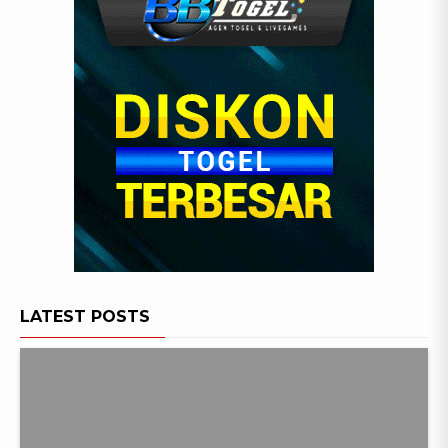
LATEST POSTS