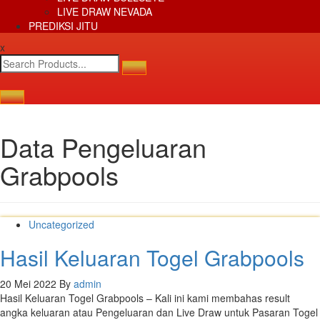
LIVE DRAW NEVADA
PREDIKSI JITU
x
Search
for:
Data Pengeluaran
Grabpools
Uncategorized
Hasil Keluaran Togel Grabpools
20 Mei 2022
By
admin
Hasil Keluaran Togel Grabpools – Kali ini kami membahas result
angka keluaran atau Pengeluaran dan Live Draw untuk Pasaran Togel