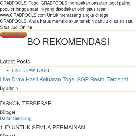
GRABPOOLS. Togel GRABPOOLS merupakan pasaran togel paling
populer hingga saat ini yang disediakan oleh situs resmi
www.GRABPOOLS.com Untuk memasang angka di togel
GRABPOOLS, Anda harus memiliki akun terlebih dahulu di salah satu
Situs Judi Online
Read More
BO REKOMENDASI
Latest Posts
LIVE DRAW TOGEL
Live Draw Hasil Keluaran Togel SGP Resmi Tercepat
By
admin
DISKON TERBESAR
BBtogel
Daftar Sekarang
1 ID UNTUK SEMUA PERMAINAN