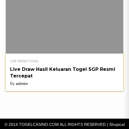
LIVE DRAW TOGEL
Live Draw Hasil Keluaran Togel SGP Resmi
Tercepat
By
admin
© 2014 TOGELCASINO.COM ALL RIGHTS RESERVED
|
Shopical