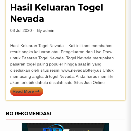
Hasil Keluaran Togel
Nevada
08 Jul 2020
By
admin
Hasil Keluaran Togel Nevada – Kali ini kami membahas
result angka keluaran atau Pengeluaran dan Live Draw
untuk Pasaran Togel Nevada. Togel Nevada merupakan
pasaran togel paling populer hingga saat ini yang
disediakan oleh situs resmi www.nevadalottery.us Untuk
memasang angka di togel Nevada, Anda harus memiliki
akun terlebih dahulu di salah satu Situs Judi Online
Read More
BO REKOMENDASI