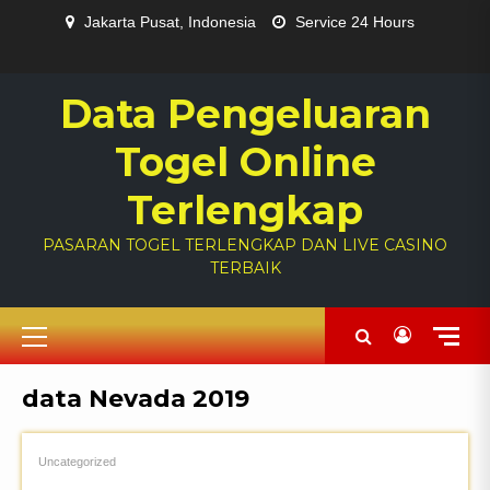
Skip
Jakarta Pusat, Indonesia
Service 24 Hours
to
content
SAMPLE
PAGE
Data Pengeluaran
Togel Online
Terlengkap
PASARAN TOGEL TERLENGKAP DAN LIVE CASINO
TERBAIK
Primary
Menu
data Nevada 2019
Uncategorized