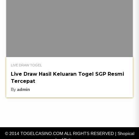
LIVE DRAW TOGEL
Live Draw Hasil Keluaran Togel SGP Resmi
Tercepat
By
admin
© 2014 TOGELCASINO.COM ALL RIGHTS RESERVED
|
Shopical