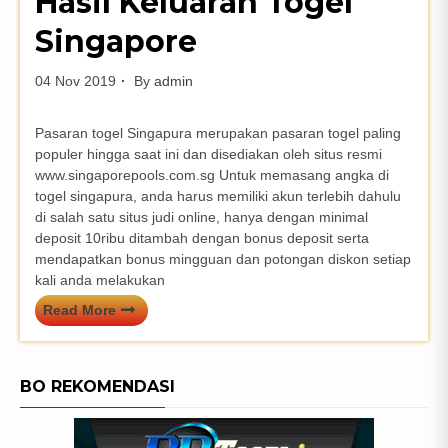
Hasil Keluaran Togel
Singapore
04 Nov 2019
By
admin
Pasaran togel Singapura merupakan pasaran togel paling
populer hingga saat ini dan disediakan oleh situs resmi
www.singaporepools.com.sg Untuk memasang angka di
togel singapura, anda harus memiliki akun terlebih dahulu
di salah satu situs judi online, hanya dengan minimal
deposit 10ribu ditambah dengan bonus deposit serta
mendapatkan bonus mingguan dan potongan diskon setiap
kali anda melakukan
Read More
BO REKOMENDASI