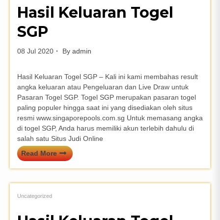
Hasil Keluaran Togel
SGP
08 Jul 2020
By
admin
Hasil Keluaran Togel SGP – Kali ini kami membahas result
angka keluaran atau Pengeluaran dan Live Draw untuk
Pasaran Togel SGP. Togel SGP merupakan pasaran togel
paling populer hingga saat ini yang disediakan oleh situs
resmi www.singaporepools.com.sg Untuk memasang angka
di togel SGP, Anda harus memiliki akun terlebih dahulu di
salah satu Situs Judi Online
Read More
Uncategorized