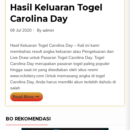
Hasil Keluaran Togel
Carolina Day
08 Jul 2020
By
admin
Hasil Keluaran Togel Carolina Day – Kali ini kami
membahas result angka keluaran atau Pengeluaran dan
Live Draw untuk Pasaran Togel Carolina Day. Togel
Carolina Day merupakan pasaran togel paling populer
hingga saat ini yang disediakan oleh situs resmi
www.nclottery.com Untuk memasang angka di togel
Carolina Day, Anda harus memiliki akun terlebih dahulu di
salah
Read More
BO REKOMENDASI