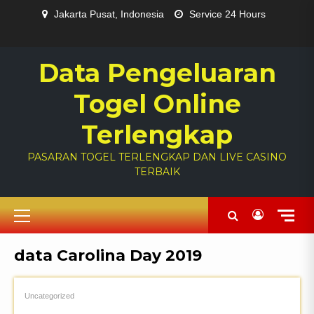
Skip
Jakarta Pusat, Indonesia
Service 24 Hours
to
content
SAMPLE
PAGE
Data Pengeluaran
Togel Online
Terlengkap
PASARAN TOGEL TERLENGKAP DAN LIVE CASINO
TERBAIK
Primary
Menu
data Carolina Day 2019
Uncategorized