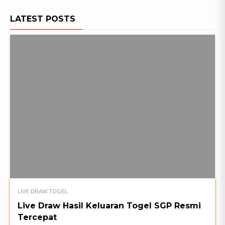
LATEST POSTS
LIVE DRAW TOGEL
Live Draw Hasil Keluaran Togel SGP Resmi
Tercepat